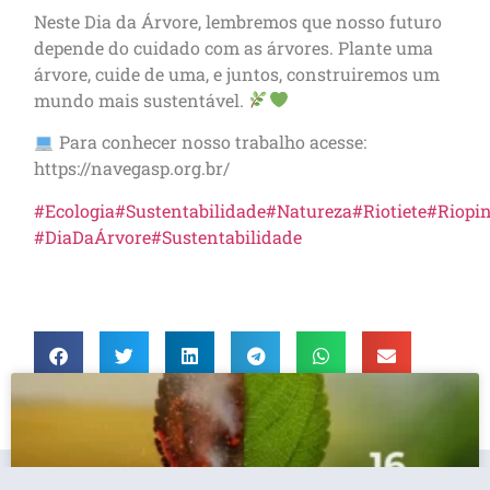
Neste Dia da Árvore, lembremos que nosso futuro
depende do cuidado com as árvores. Plante uma
árvore, cuide de uma, e juntos, construiremos um
mundo mais sustentável.
Para conhecer nosso trabalho acesse:
https://navegasp.org.br/
#Ecologia
#Sustentabilidade
#Natureza
#Riotiete
#Riopin
#DiaDaÁrvore
#Sustentabilidade