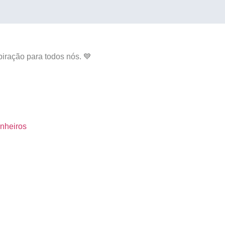
iração para todos nós. 💙
inheiros