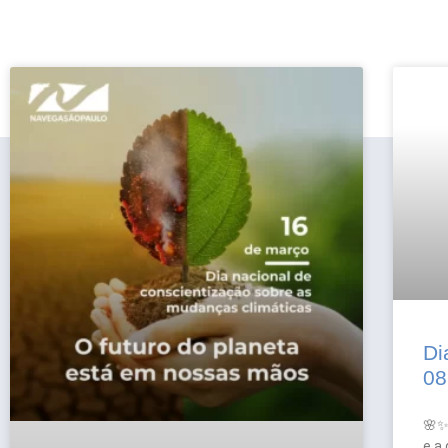
Di
08
🌸✨
e a