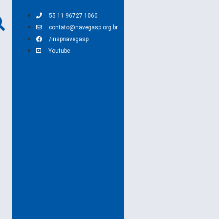
55 11 96727 1060
contato@navegasp.org.br
/inspnavegasp
Youtube