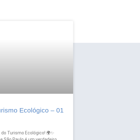
urismo Ecológico – 01
o
ia do Turismo Ecológico! 🌍✨
e São Paulo é um verdadeiro