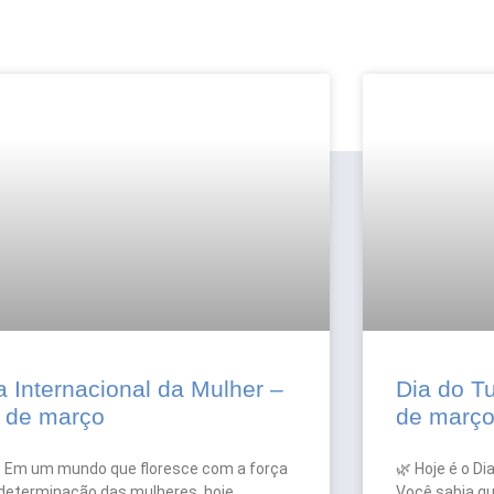
a Internacional da Mulher –
Dia do T
 de março
de març
 Em um mundo que floresce com a força
🌿 Hoje é o D
 determinação das mulheres, hoje
Você sabia qu