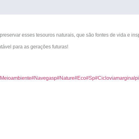
servar esses tesouros naturais, que são fontes de vida e insp
tável para as gerações futuras!
Meioambiente
#Navegasp
#Nature
#Eco
#Sp
#Cicloviamarginalp