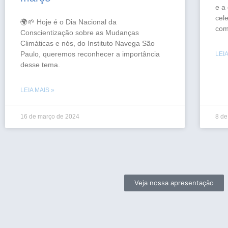
e a
cel
🌍🌱 Hoje é o Dia Nacional da
com
Conscientização sobre as Mudanças
Climáticas e nós, do Instituto Navega São
Paulo, queremos reconhecer a importância
LEIA
desse tema.
LEIA MAIS »
16 de março de 2024
8 de
Veja nossa apresentação