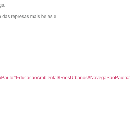
gs.
a das represas mais belas e
oPaulo
#EducacaoAmbiental
#RiosUrbanos
#NavegaSaoPaulo
#