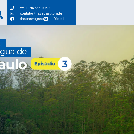
55 11 96727 1060
contato@navegasp.org.br
/inspnavegasp
Youtube