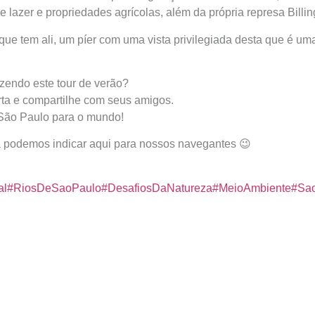
 lazer e propriedades agrícolas, além da própria represa Billin
que tem ali, um píer com uma vista privilegiada desta que é um
endo este tour de verão?
rta e compartilhe com seus amigos.
 São Paulo para o mundo!
 podemos indicar aqui para nossos navegantes 😉
al
#RiosDeSaoPaulo
#DesafiosDaNatureza
#MeioAmbiente
#Sa