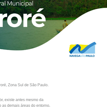
roré, Zona Sul de São Paulo.
br, existe antes mesmo da
o as demais áreas do entorno,