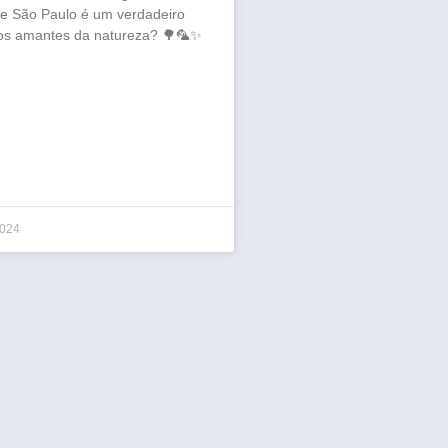
e São Paulo é um verdadeiro
 os amantes da natureza? 🌳🦜✨
2024