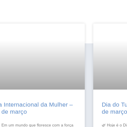
a Internacional da Mulher –
Dia do T
 de março
de març
 Em um mundo que floresce com a força
🌿 Hoje é o D