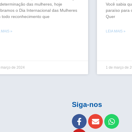
 determinação das mulheres, hoje
Você sabia qu
ebramos o Dia Internacional das Mulheres
paraíso para
 todo reconhecimento que
Quer
 MAIS »
LEIA MAIS »
 março de 2024
1 de março de 
Siga-nos