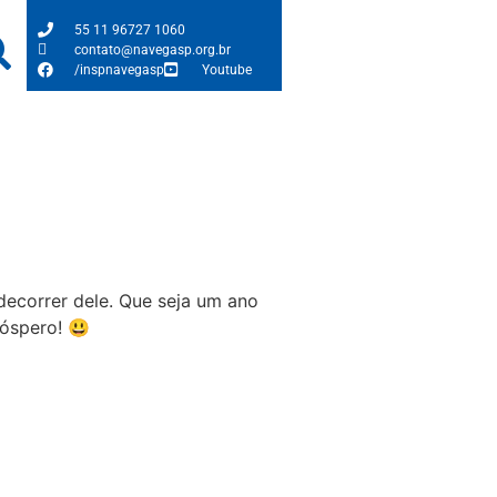
55 11 96727 1060
contato@navegasp.org.br
/inspnavegasp
Youtube
decorrer dele. Que seja um ano
róspero! 😃