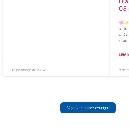
Dia
08
🌸✨ 
a de
o Dia
reco
LEIA 
16 de março de 2024
8 de 
Veja nossa apresentação