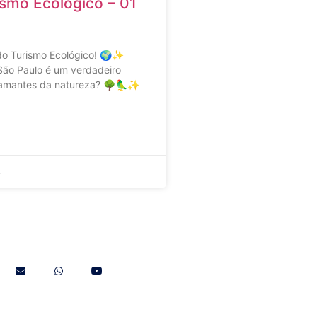
ismo Ecológico – 01
 do Turismo Ecológico! 🌍✨
São Paulo é um verdadeiro
 amantes da natureza? 🌳🦜✨
4
nos