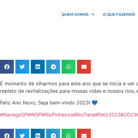
QUEM SOMOS
O QUE FAZEMOS
É momento de olharmos para este ano que se inicia e ver 
repleto de revitalizações para nossas vidas e nossos rios
Feliz Ano Novo, Seja bem-vindo 2023! 💙
#NavegaSP
#INSP
#RioPinheiros
#RioTiete
#Feliz2023
#2023