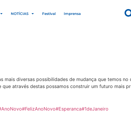
NOTÍCIAS
Festival
Imprensa
as mais diversas possibilidades de mudança que temos no 
, e que através destas possamos construir um futuro mais p
#AnoNovo
#FelizAnoNovo
#Esperanca
#1deJaneiro