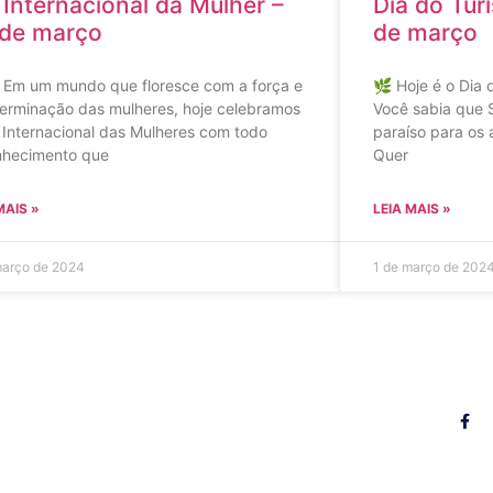
 Internacional da Mulher –
Dia do Tur
 de março
de março
Em um mundo que floresce com a força e
🌿 Hoje é o Dia
terminação das mulheres, hoje celebramos
Você sabia que 
 Internacional das Mulheres com todo
paraíso para os
nhecimento que
Quer
MAIS »
LEIA MAIS »
março de 2024
1 de março de 202
Siga-